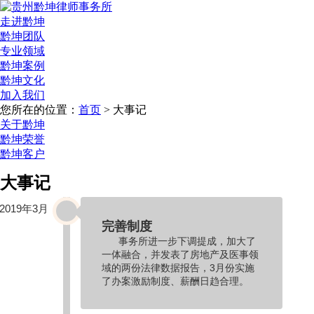
走进黔坤
黔坤团队
专业领域
黔坤案例
黔坤文化
加入我们
您所在的位置：
首页
> 大事记
关于黔坤
黔坤荣誉
黔坤客户
大事记
2019年3月
完善制度
事务所进一步下调提成，加大了
一体融合，并发表了房地产及医事领
域的两份法律数据报告，3月份实施
了办案激励制度、薪酬日趋合理。