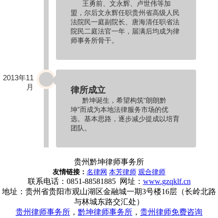
王勇前、文永辉、卢世伟等加
盟，尔后文永辉任职贵州省高级人民
法院民一庭副院长、唐海清任职省法
院民二庭法官一年，届满后均成为律
师事务所骨干。
2013年11
月
律所成立
黔坤诞生，希望构筑“朗朗黔
坤”而成为本地法律服务市场的优
选。基本思路，逐步减少提成以培育
团队。
贵州黔坤律师事务所
友情链接：
名律网
本芳律师
观合律师
联系电话
：
0851-88581885 网址：
www.gzqklf.cn
地址：贵州省贵阳市观山湖区金融城一期3号楼16层（长岭北路
与林城东路交汇处）
贵州律师事务所
，
黔坤律师事务所
，
贵州律师免费咨询