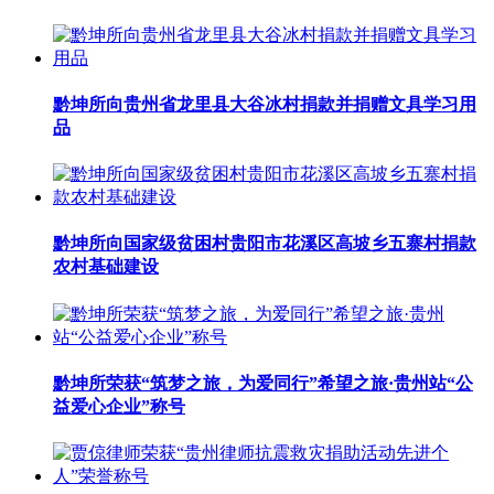
黔坤所向贵州省龙里县大谷冰村捐款并捐赠文具学习用
品
黔坤所向国家级贫困村贵阳市花溪区高坡乡五寨村捐款
农村基础建设
黔坤所荣获“筑梦之旅，为爱同行”希望之旅·贵州站“公
益爱心企业”称号