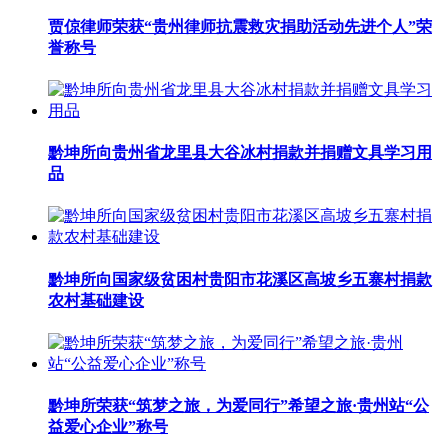
贾倞律师荣获“贵州律师抗震救灾捐助活动先进个人”荣
誉称号
黔坤所向贵州省龙里县大谷冰村捐款并捐赠文具学习用
品
黔坤所向国家级贫困村贵阳市花溪区高坡乡五寨村捐款
农村基础建设
黔坤所荣获“筑梦之旅，为爱同行”希望之旅·贵州站“公
益爱心企业”称号