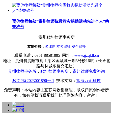
贾倞律师荣获“贵州律师抗震救灾捐助活动先进个人”荣
誉称号
贵州黔坤律师事务所
友情链接：
名律网
本芳律师
观合律师
联系电话
：
0851-88581885 网址：
www.gzqklf.cn
地址：贵州省贵阳市观山湖区金融城一期3号楼16层（长岭北
路与林城东路交汇处）
贵州律师事务所
，
黔坤律师事务所
，
贵州律师免费咨询
黔ICP备2023001896号-1
技术支持：
富海万企科技
免责声明：本站内容由互联网收集整理，版权归原创作者所
有，如有侵权请联系我们处理删除内容，谢谢！
主页
电话