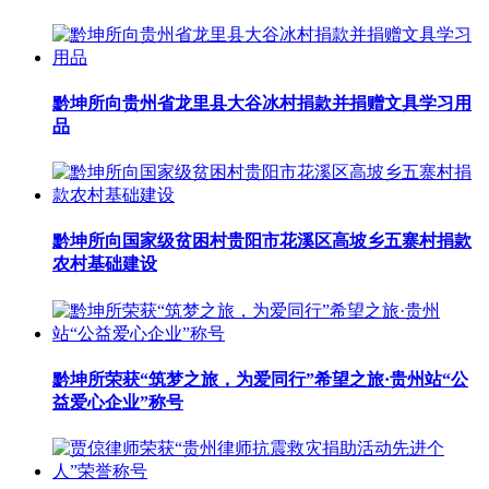
黔坤所向贵州省龙里县大谷冰村捐款并捐赠文具学习用
品
黔坤所向国家级贫困村贵阳市花溪区高坡乡五寨村捐款
农村基础建设
黔坤所荣获“筑梦之旅，为爱同行”希望之旅·贵州站“公
益爱心企业”称号