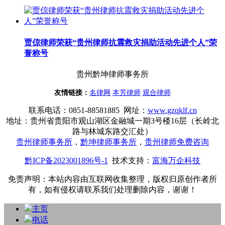
贾倞律师荣获“贵州律师抗震救灾捐助活动先进个人”荣
誉称号
贵州黔坤律师事务所
友情链接：
名律网
本芳律师
观合律师
联系电话
：
0851-88581885 网址：
www.gzqklf.cn
地址：贵州省贵阳市观山湖区金融城一期3号楼16层（长岭北
路与林城东路交汇处）
贵州律师事务所
，
黔坤律师事务所
，
贵州律师免费咨询
黔ICP备2023001896号-1
技术支持：
富海万企科技
免责声明：本站内容由互联网收集整理，版权归原创作者所
有，如有侵权请联系我们处理删除内容，谢谢！
主页
电话