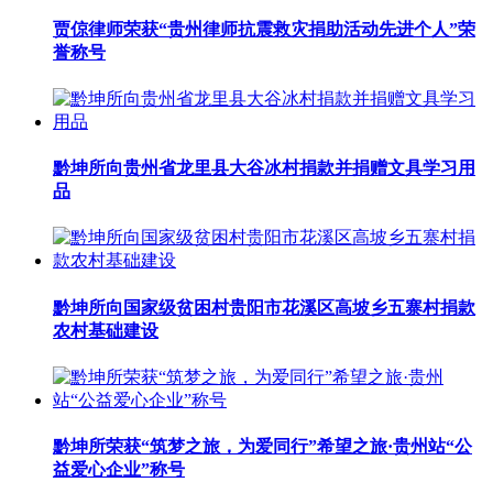
贾倞律师荣获“贵州律师抗震救灾捐助活动先进个人”荣
誉称号
黔坤所向贵州省龙里县大谷冰村捐款并捐赠文具学习用
品
黔坤所向国家级贫困村贵阳市花溪区高坡乡五寨村捐款
农村基础建设
黔坤所荣获“筑梦之旅，为爱同行”希望之旅·贵州站“公
益爱心企业”称号