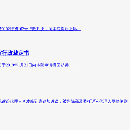
102行初162号行政判决，向本院提起上诉。
审行政裁定书
2019年1月21日向本院申请撤回起诉。
委托诉讼代理人肖凌峰到庭参加诉讼，被告陈高及委托诉讼代理人罗伶俐到