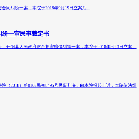
纷一案，本院于2018年9月19日立案后...
纠纷一审民事裁定书
开阳县人民政府财产损害赔偿纠纷一案，本院于2018年9月3日立案。
018）黔0102民初8495号民事判决，向本院提起上诉，本院依法组