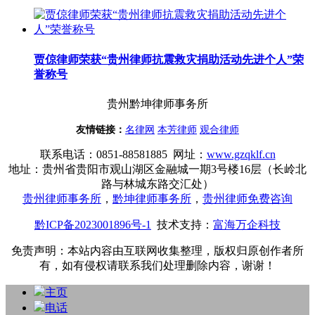
贾倞律师荣获“贵州律师抗震救灾捐助活动先进个人”荣
誉称号
贵州黔坤律师事务所
友情链接：
名律网
本芳律师
观合律师
联系电话
：
0851-88581885 网址：
www.gzqklf.cn
地址：贵州省贵阳市观山湖区金融城一期3号楼16层（长岭北
路与林城东路交汇处）
贵州律师事务所
，
黔坤律师事务所
，
贵州律师免费咨询
黔ICP备2023001896号-1
技术支持：
富海万企科技
免责声明：本站内容由互联网收集整理，版权归原创作者所
有，如有侵权请联系我们处理删除内容，谢谢！
主页
电话