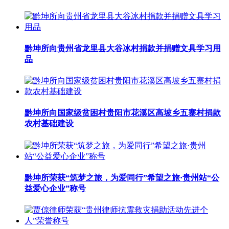
黔坤所向贵州省龙里县大谷冰村捐款并捐赠文具学习用
品
黔坤所向国家级贫困村贵阳市花溪区高坡乡五寨村捐款
农村基础建设
黔坤所荣获“筑梦之旅，为爱同行”希望之旅·贵州站“公
益爱心企业”称号