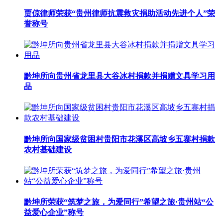
贾倞律师荣获“贵州律师抗震救灾捐助活动先进个人”荣
誉称号
黔坤所向贵州省龙里县大谷冰村捐款并捐赠文具学习用
品
黔坤所向国家级贫困村贵阳市花溪区高坡乡五寨村捐款
农村基础建设
黔坤所荣获“筑梦之旅，为爱同行”希望之旅·贵州站“公
益爱心企业”称号