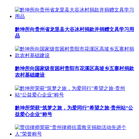
黔坤所向贵州省龙里县大谷冰村捐款并捐赠文具学习用
品
黔坤所向国家级贫困村贵阳市花溪区高坡乡五寨村捐款
农村基础建设
黔坤所荣获“筑梦之旅，为爱同行”希望之旅·贵州站“公
益爱心企业”称号