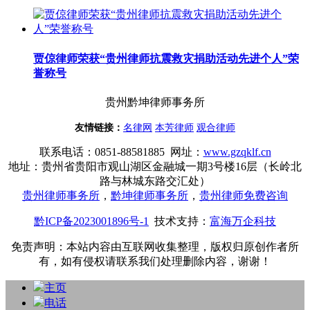
贾倞律师荣获“贵州律师抗震救灾捐助活动先进个人”荣
誉称号
贵州黔坤律师事务所
友情链接：
名律网
本芳律师
观合律师
联系电话
：
0851-88581885 网址：
www.gzqklf.cn
地址：贵州省贵阳市观山湖区金融城一期3号楼16层（长岭北
路与林城东路交汇处）
贵州律师事务所
，
黔坤律师事务所
，
贵州律师免费咨询
黔ICP备2023001896号-1
技术支持：
富海万企科技
免责声明：本站内容由互联网收集整理，版权归原创作者所
有，如有侵权请联系我们处理删除内容，谢谢！
主页
电话