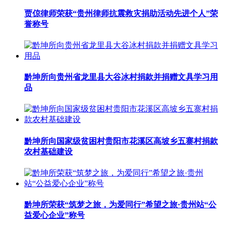
贾倞律师荣获“贵州律师抗震救灾捐助活动先进个人”荣
誉称号
黔坤所向贵州省龙里县大谷冰村捐款并捐赠文具学习用
品
黔坤所向国家级贫困村贵阳市花溪区高坡乡五寨村捐款
农村基础建设
黔坤所荣获“筑梦之旅，为爱同行”希望之旅·贵州站“公
益爱心企业”称号